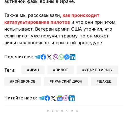
активной фазы войны в Иране.
Также мы рассказывали,
как происходит
катапультирование пилотов
и что они при этом
испытывают. Ветеран армии США уточнил, что
если пилот уже получил травму, то он может
лишиться конечности при этой процедуре.
отправить в Telegram
поделиться в Facebook
поделиться в X
отправить в Viber
отправить в Whatsapp
отправить в Messenger
отправить в LinkedIn
Поделиться:
Теги:
ИРАН
ПИЛОТ
УДАР ПО ИРАНУ
РОЙ ДРОНОВ
ИРАНСКИЙ ДРОН
ШАХЕД
Читайте в Telegram
Читайте в Facebook
Читайте в X
Читайте в Google news
Читайте в Viber
Читайте в LinkedIn
Читайте нас в: