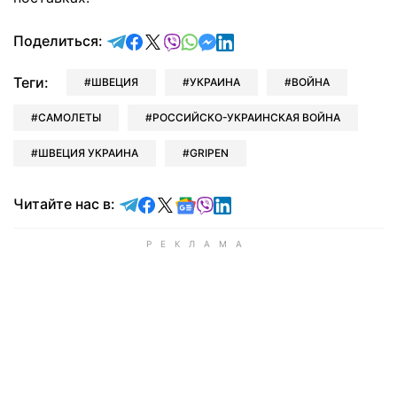
отправить в Telegram
поделиться в Facebook
поделиться в X
отправить в Viber
отправить в Whatsapp
отправить в Messenger
отправить в LinkedIn
Поделиться:
Теги:
ШВЕЦИЯ
УКРАИНА
ВОЙНА
САМОЛЕТЫ
РОССИЙСКО-УКРАИНСКАЯ ВОЙНА
ШВЕЦИЯ УКРАИНА
GRIPEN
Читайте в Telegram
Читайте в Facebook
Читайте в X
Читайте в Google news
Читайте в Viber
Читайте в LinkedIn
Читайте нас в: