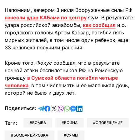
Напомним, вечером 3 июля Вооруженные силы РФ
нанесли удар КАБами по центру
Сум. В результате
удара российской авиабомбы,
как сообщил
и.о.
городского головы Артем Кобзар, погибли пять
мирных жителей, в том числе один ребенок, еще
33 человека получили ранения.
Кроме того,
Фокус
сообщал, что в результате
ночной атаки беспилотников РФ на Роменскую
громаду
в Сумской области погибли четыре
человека
, в том числе мать и ее маленькая дочь,
которой не было и двух лет.
отправить в Telegram
поделиться в Facebook
поделиться в X
отправить в Viber
отправить в Whatsapp
отправить в Messenger
отправить в LinkedIn
Поделиться:
Теги:
БОМБА
ВОЙНА
ОПОВЕЩЕНИЕ
БОМБАРДИРОВКА
СУМЫ