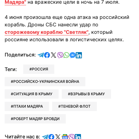
Мадяра"
на вражеские цели в ночь на 7 июля.
4 июня произошла еще одна атака на российский
корабль. Дроны СБС нанесли удар по
сторожевому кораблю "Светляк"
, который
россияне использовали в логистических целях.
отправить в Telegram
поделиться в Facebook
поделиться в X
отправить в Viber
отправить в Whatsapp
отправить в Messenger
отправить в LinkedIn
Поделиться:
Теги:
РОССИЯ
РОССИЙСКО-УКРАИНСКАЯ ВОЙНА
СИТУАЦИЯ В КРЫМУ
ВЗРЫВЫ В КРЫМУ
ПТАХИ МАДЯРА
ТЕНЕВОЙ ФЛОТ
РОБЕРТ МАДЯР БРОВДИ
Читайте в Telegram
Читайте в Facebook
Читайте в X
Читайте в Google news
Читайте в Viber
Читайте в LinkedIn
Читайте нас в: