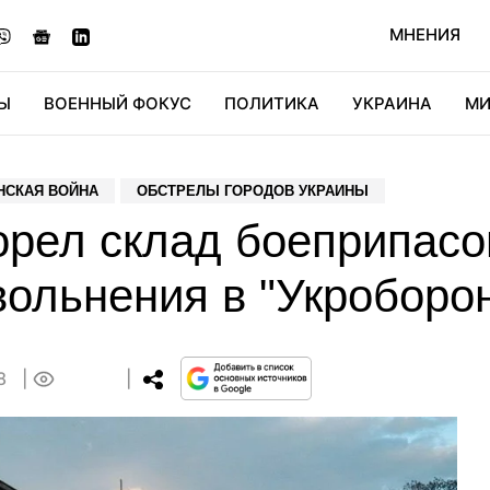
МНЕНИЯ
Ы
ВОЕННЫЙ ФОКУС
ПОЛИТИКА
УКРАИНА
МИ
ОНОМИКА
ДИДЖИТАЛ
АВТО
МИРФАН
КУЛЬТ
НСКАЯ ВОЙНА
ОБСТРЕЛЫ ГОРОДОВ УКРАИНЫ
орел склад боеприпасо
вольнения в "Укроборо
08
0