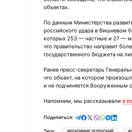
объектах.
По данным Министерства развити
российского удара в Вишневом 
которых 253 — частные и 27 — м
что правительство направит боле
государственного бюджета на л
Ранее пресс-секретарь Генераль
что объект, на котором произош
и не подчиняется Вооруженным 
Напомним, мы рассказывали
о п
отправить в Telegram
поделиться в Face
поделиться в X
отправить в V
отправить 
отправит
отправ
Поделиться:
Теги:
ВЛАДИМИР ЗЕЛЕНСКИЙ