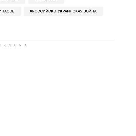
ИПАСОВ
РОССИЙСКО-УКРАИНСКАЯ ВОЙНА
ook
Google news
 Viber
е в LinkedIn