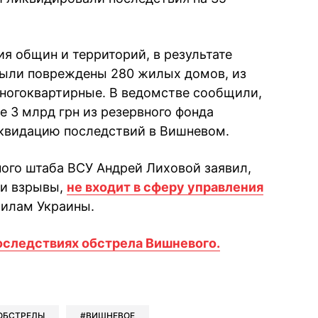
я общин и территорий, в результате
были повреждены 280 жилых домов, из
ногоквартирные. В ведомстве сообщили,
е 3 млрд грн из резервного фонда
иквидацию последствий в Вишневом.
ного штаба ВСУ Андрей Лиховой заявил,
ли взрывы,
не входит в сферу управления
силам Украины.
оследствиях обстрела Вишневого.
book
iber
в Whatsapp
ь в Messenger
ить в LinkedIn
ОБСТРЕЛЫ
ВИШНЕВОЕ