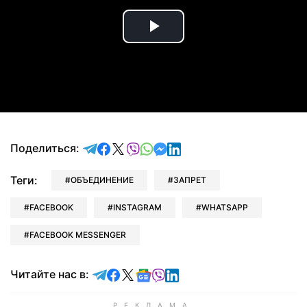
Play
Video
отправить в Telegram
поделиться в Facebook
поделиться в X
отправить в Viber
отправить в Whatsapp
отправить в Messenger
отправить в LinkedIn
Поделиться:
Теги:
ОБЪЕДИНЕНИЕ
ЗАПРЕТ
FACEBOOK
INSTAGRAM
WHATSAPP
FACEBOOK MESSENGER
Читайте в Telegram
Читайте в Facebook
Читайте в X
Читайте в Google news
Читайте в Viber
Читайте в LinkedIn
Читайте нас в: