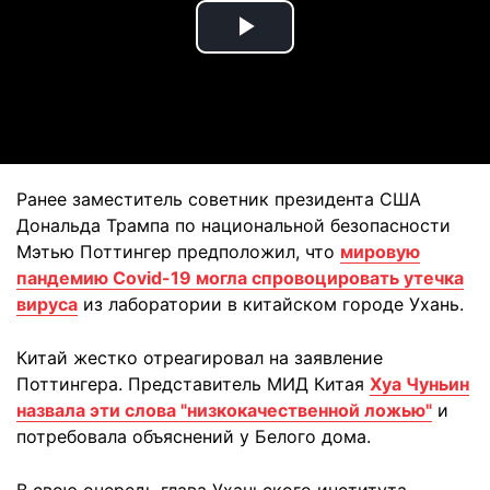
Play
Video
Ранее заместитель советник президента США
Дональда Трампа по национальной безопасности
Мэтью Поттингер предположил, что
мировую
пандемию Covid-19 могла спровоцировать утечка
вируса
из лаборатории в китайском городе Ухань.
Китай жестко отреагировал на заявление
Поттингера. Представитель МИД Китая
Хуа Чуньин
назвала эти слова "низкокачественной ложью"
и
потребовала объяснений у Белого дома.