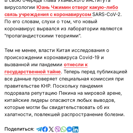
В свою очередь глава Уханьского института
вирусологии
Юань Чжимин отверг какую-либо
связь учреждения с коронавирусом
SARS-CoV-2.
По его словам, слухи о том, что новый
коронавирус вырвался из лаборатории являются
"пропагандистскими теориями".
Тем не менее, власти Китая исследования о
происхождении коронавируса Covid-19 и
вызванной им пандемии
отнесли к
государственной тайне
. Теперь перед публикацией
все данные проверяет специальная комиссия при
правительстве КНР. Поскольку пандемия
подорвала репутацию Пекина на мировой арене,
китайские лидеры опасаются любых выводов,
которые могли бы свидетельствовать об их
халатности, повлекшей распространение болезни.
отправить в Telegram
поделиться в Facebook
поделиться в X
отправить в Viber
отправить в Whatsapp
отправить в Messenger
отправить в LinkedIn
Поделиться: