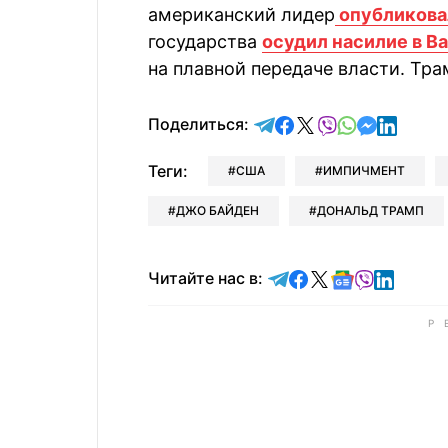
американский лидер
опубликова
государства
осудил насилие в В
на плавной передаче власти. Тр
отправить в Telegram
поделиться в Face
поделиться в X
отправить в V
отправить 
отправит
отправ
Поделиться:
Теги:
США
ИМПИЧМЕНТ
ДЖО БАЙДЕН
ДОНАЛЬД ТРАМП
Читайте в Telegram
Читайте в Faceb
Читайте в X
Читайте в 
Читайте в
Читайт
Читайте нас в: