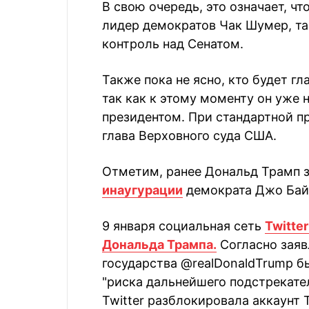
В свою очередь, это означает, ч
лидер демократов Чак Шумер, та
контроль над Сенатом.
Также пока не ясно, кто будет г
так как к этому моменту он уже
президентом. При стандартной п
глава Верховного суда США.
Отметим, ранее Дональд Трамп 
инаугурации
демократа Джо Байд
9 января социальная сеть
Twitte
Дональда Трампа.
Согласно заяв
государства @realDonaldTrump б
"риска дальнейшего подстрекател
Twitter разблокировала аккаунт 