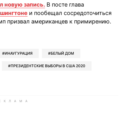
л новую запись.
В посте глава
ашингтоне
и пообещал сосредоточиться
амп призвал американцев к примирению.
book
iber
в Whatsapp
ь в Messenger
ить в LinkedIn
ИНАУГУРАЦИЯ
БЕЛЫЙ ДОМ
ПРЕЗИДЕНТСКИЕ ВЫБОРЫ В США 2020
ook
Google news
 Viber
е в LinkedIn