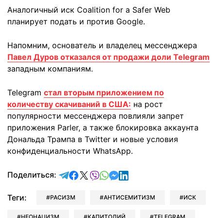
Аналогичный иск Coalition for a Safer Web
планирует подать и против Google.
Напомним, основатель и владелец мессенджера
Павел Дуров отказался от продажи доли Telegram
западным компаниям.
Telegram
стал вторым приложением по
количеству скачиваний в США:
на рост
популярности мессенджера повлияли запрет
приложения Parler, а также блокировка аккаунта
Дональда Трампа в Twitter и новые условия
конфиденциальности WhatsApp.
отправить в Telegram
поделиться в Facebook
поделиться в X
отправить в Viber
отправить в Whatsapp
отправить в Messenger
отправить в LinkedIn
Поделиться:
Теги:
РАСИЗМ
АНТИСЕМИТИЗМ
ИСК
НЕОНАЦИЗМ
КАПИТОЛИЙ
TELEGRAM