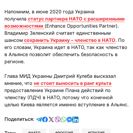
Напомним, в июне 2020 года Украина
получила
статус партнера НАТО с расширенными
возможностями
(Enhance Opportunities Partner).
Владимир Зеленский считает единственным
шансом
сохранить Украину – членство в НАТО
. По
его словам, Украина идет в НАТО, так как членство
в Альянсе позволит обеспечить безопасность в
регионе.
Глава МИД Украины Дмитрий Кулеба высказал
мнение, что
не стоит выносить в ранг культа
предоставление Украине Плана действий по
членству (ПДЧ) в НАТО, потому что конечной
целью Киева является именно вступление в Альянс.
отправить в Telegram
поделиться в Facebook
поделиться в X
отправить в Viber
отправить в Whatsapp
отправить в Messenger
отправить в LinkedIn
Поделиться:
НАТО
РОССИЯ
ГРУЗИЯ