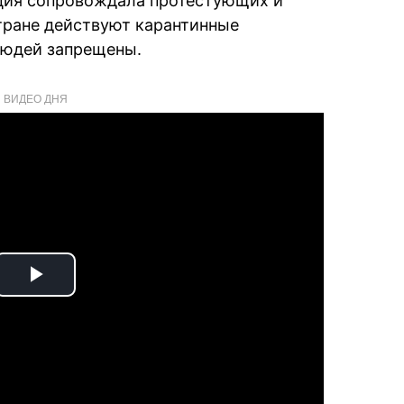
иция сопровождала протестующих и
стране действуют карантинные
людей запрещены.
ВИДЕО ДНЯ
Play
Video