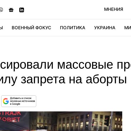
МНЕНИЯ
Ы
ВОЕННЫЙ ФОКУС
ПОЛИТИКА
УКРАИНА
МИ
ОНОМИКА
ДИДЖИТАЛ
АВТО
МИРФАН
КУЛЬТ
сировали массовые про
илу запрета на аборты