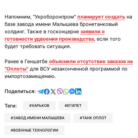
Напомним, "Укроборонпром"
планирует создать
на
базе завода имени Малышева бронетанковый
холдинг. Также в госконцерне
заявили о
готовности удвоения производства
, если того
будет требовать ситуация.
Ранее в Геншатбе
объяснили отсутствие заказов на
"Оплоты"
для ВСУ незаконченной программой по
импортозамещению.
отправить в Telegram
поделиться в Facebook
поделиться в X
отправить в Viber
отправить в Whatsapp
отправить в Messenger
отправить в LinkedIn
Поделиться:
Теги:
ХАРЬКОВ
ЕГИПЕТ
ЗАВОД ИМЕНИ МАЛЫШЕВА
ТАНК ОПЛОТ
ВОЕННЫЕ ТЕХНОЛОГИИ