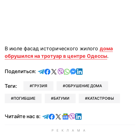
В июле фасад исторического жилого
дома
обрушился на тротуар в центре Одессы
.
отправить в Telegram
поделиться в Facebook
поделиться в X
отправить в Viber
отправить в Whatsapp
отправить в Messenger
отправить в LinkedIn
Поделиться:
Теги:
ГРУЗИЯ
ОБРУШЕНИЕ ДОМА
ПОГИБШИЕ
БАТУМИ
КАТАСТРОФЫ
Читайте в Telegram
Читайте в Facebook
Читайте в X
Читайте в Google news
Читайте в Viber
Читайте в LinkedIn
Читайте нас в: