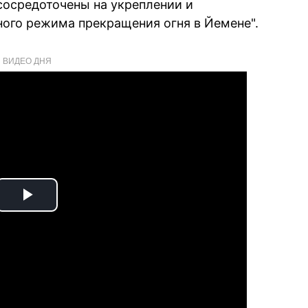
 сосредоточены на укреплении и
ного режима прекращения огня в Йемене".
ВИДЕО ДНЯ
Play
Video