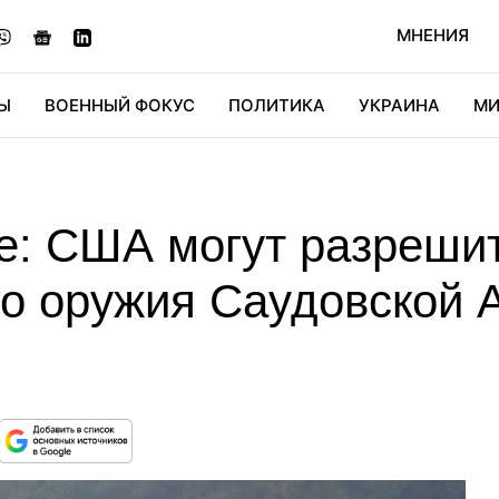
МНЕНИЯ
Ы
ВОЕННЫЙ ФОКУС
ПОЛИТИКА
УКРАИНА
МИ
ОНОМИКА
ДИДЖИТАЛ
АВТО
МИРФАН
КУЛЬТ
е: США могут разреши
о оружия Саудовской А