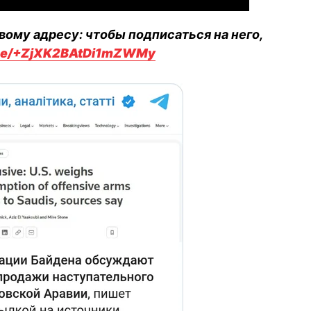
вому адресу: чтобы подписаться на него,
.me/+ZjXK2BAtDi1mZWMy