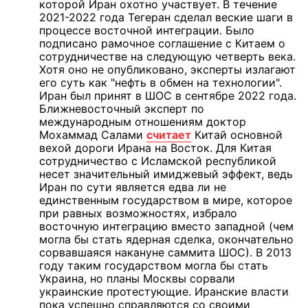
которой Иран охотно участвует. В течение
2021-2022 года Тегеран сделал веские шаги в
процессе восточной интеграции. Было
подписано рамочное соглашение с Китаем о
сотрудничестве на следующую четверть века.
Хотя оно не опубликовано, эксперты излагают
его суть как "нефть в обмен на технологии".
Иран был принят в ШОС в сентябре 2022 года.
Ближневосточный эксперт по
международным отношениям доктор
Мохаммад Салами
считает
Китай основной
вехой дороги Ирана на Восток. Для Китая
сотрудничество с Исламской республикой
несет значительный имиджевый эффект, ведь
Иран по сути является едва ли не
единственным государством в мире, которое
при равных возможностях, избрало
восточную интеграцию вместо западной (чем
могла бы стать ядерная сделка, окончательно
сорвавшаяся накануне саммита ШОС). В 2013
году таким государством могла бы стать
Украина, но планы Москвы сорвали
украинские протестующие. Иранские власти
пока успешно справляются со своими