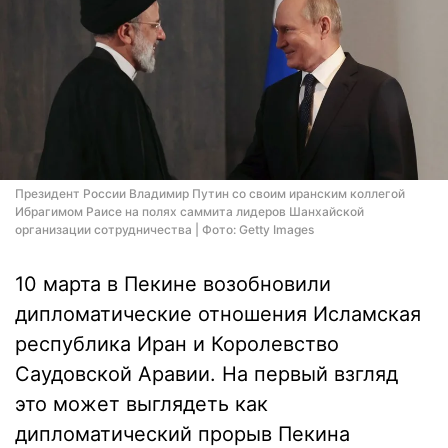
Президент России Владимир Путин со своим иранским коллегой
Ибрагимом Раисе на полях саммита лидеров Шанхайской
организации сотрудничества | Фото: Getty Images
10 марта в Пекине возобновили
дипломатические отношения Исламская
республика Иран и Королевство
Саудовской Аравии. На первый взгляд
это может выглядеть как
дипломатический прорыв Пекина