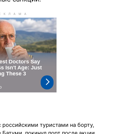
с российскими туристами на борту,
 Батуми, покинул порт после акции