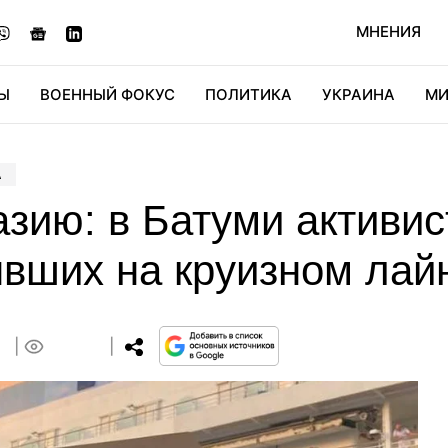
МНЕНИЯ
Ы
ВОЕННЫЙ ФОКУС
ПОЛИТИКА
УКРАИНА
МИ
ОНОМИКА
ДИДЖИТАЛ
АВТО
МИРФАН
КУЛЬТ
А
зию: в Батуми активис
ывших на круизном лай
9
0