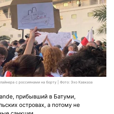
лайнера с россиянами на борту | Фото: Эхо Кавказа
rande, прибывший в Батуми,
ьских островах, а потому не
ые санкции.