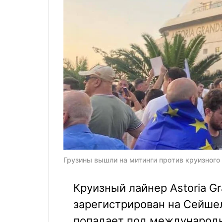
Грузины вышли на митинги против круизного 
Круизный лайнер Astoria G
зарегистрирован на Сейшел
попадает под международн