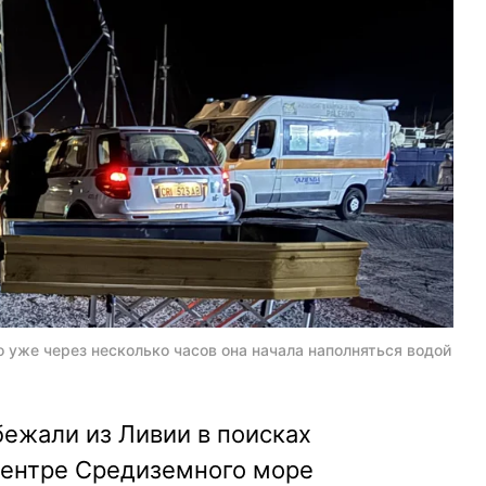
о уже через несколько часов она начала наполняться водой
ежали из Ливии в поисках
 центре Средиземного море