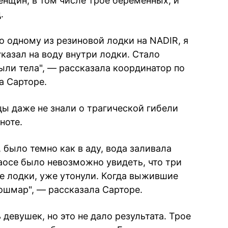
нщин, в том числе трое беременных, и
.
о одному из резиновой лодки на NADIR, я
указал на воду внутри лодки. Стало
ыли тела", — рассказала координатор по
а Сарторе.
цы даже не знали о трагической гибели
ноте.
 было темно как в аду, вода заливала
аосе было невозможно увидеть, что три
не лодки, уже утонули. Когда выжившие
ошмар", — рассказала Сарторе.
евушек, но это не дало результата. Трое