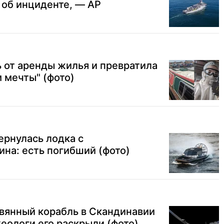
о об инциденте, — AP
 от аренды жилья и превратила
м мечты" (фото)
ернулась лодка с
на: есть погибший (фото)
вянный корабль в Скандинавии
хеологи его раскрыли (фото)