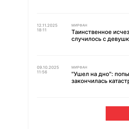
12.11.2025
МИРФАН
18:11
Таинственное исчез
случилось с девушк
09.10.2025
МИРФАН
11:56
"Ушел на дно": поп
закончилась катаст