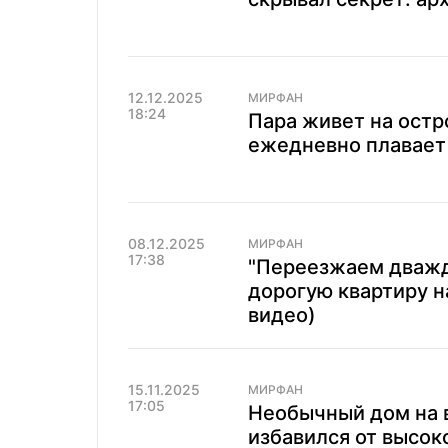
12.12.2025
МИРФАН
18:24
Пара живет на остр
ежедневно плавает 
08.12.2025
МИРФАН
17:38
"Переезжаем дважд
дорогую квартиру н
видео)
15.11.2025
МИРФАН
17:05
Необычный дом на в
избавился от высок