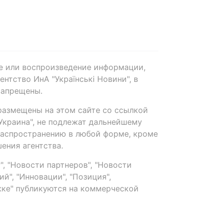
е или воспроизведение информации,
нтство ИнА "Українські Новини", в
запрещены.
размещены на этом сайте со ссылкой
-Украина", не подлежат дальнейшему
распространению в любой форме, кроме
ения агентства.
, "Новости партнеров", "Новости
й", "Инновации", "Позиция",
ке" публикуются на коммерческой