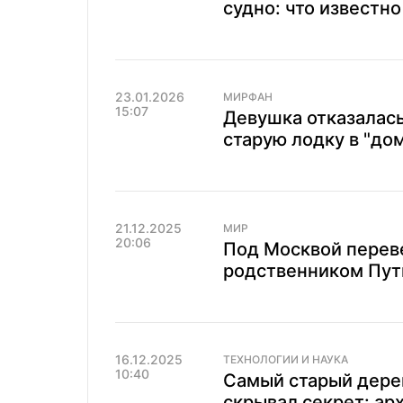
судно: что известн
23.01.2026
МИРФАН
15:07
Девушка отказалась
старую лодку в "до
21.12.2025
МИР
20:06
Под Москвой перев
родственником Пути
16.12.2025
ТЕХНОЛОГИИ И НАУКА
10:40
Самый старый дере
скрывал секрет: ар