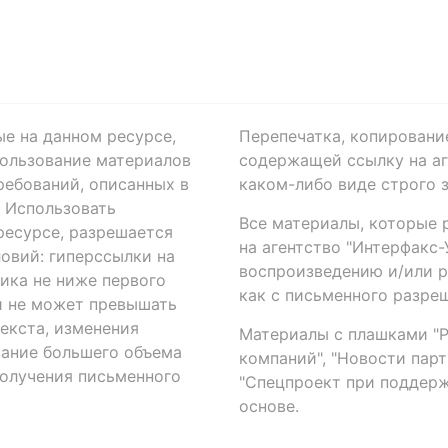
ые на данном ресурсе,
Перепечатка, копировани
ользование материалов
содержащей ссылку на аге
ребований, описанных в
каком-либо виде строго 
. Использовать
Все материалы, которые 
есурсе, разрешается
на агентство "Интерфакс
овий: гиперссылки на
воспроизведению и/или 
ика не ниже первого
как с письменного разреш
й не может превышать
екста, изменения
Материалы с плашками "Р"
вание большего объема
компаний", "Новости парти
получения письменного
"Спецпроект при поддерж
основе.