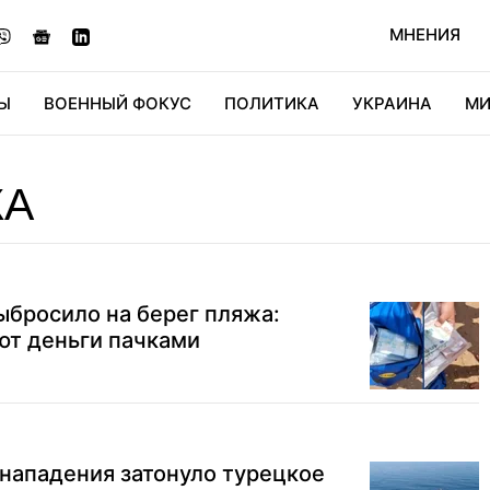
МНЕНИЯ
Ы
ВОЕННЫЙ ФОКУС
ПОЛИТИКА
УКРАИНА
МИ
ОНОМИКА
ДИДЖИТАЛ
АВТО
МИРФАН
КУЛЬТ
КА
ыбросило на берег пляжа:
ют деньги пачками
нападения затонуло турецкое