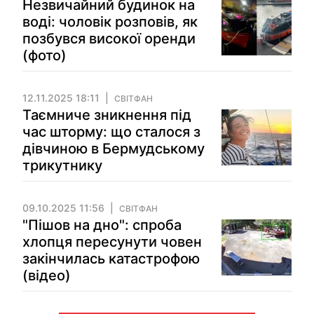
Незвичайний будинок на
воді: чоловік розповів, як
позбувся високої оренди
(фото)
12.11.2025 18:11
СВІТФАН
Таємниче зникнення під
час шторму: що сталося з
дівчиною в Бермудському
трикутнику
09.10.2025 11:56
СВІТФАН
"Пішов на дно": спроба
хлопця пересунути човен
закінчилась катастрофою
(відео)