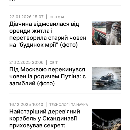
23.01.2026 15:07
СВІТФАН
Дівчина відмовилася від
оренди житла і
перетворила старий човен
на "будинок мрії" (фото)
21.12.2025 20:06
СВІТ
Під Москвою перекинувся
човен із родичем Путіна: є
загиблий (фото)
16.12.2025 10:40
ТЕХНОЛОГІЇ ТА НАУКА
Найстаріший дерев'яний
корабель у Скандинавії
приховував секрет: