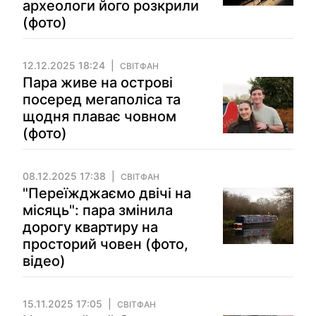
археологи його розкрили
(фото)
12.12.2025 18:24
СВІТФАН
Пара живе на острові
посеред мегаполіса та
щодня плаває човном
(фото)
08.12.2025 17:38
СВІТФАН
"Переїжджаємо двічі на
місяць": пара змінила
дорогу квартиру на
просторий човен (фото,
відео)
15.11.2025 17:05
СВІТФАН