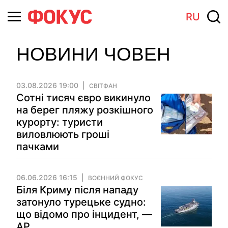
RU
НОВИНИ ЧОВЕН
03.08.2026 19:00
СВІТФАН
Сотні тисяч євро викинуло
на берег пляжу розкішного
курорту: туристи
виловлюють гроші
пачками
06.06.2026 16:15
ВОЄННИЙ ФОКУС
Біля Криму після нападу
затонуло турецьке судно:
що відомо про інцидент, —
AP