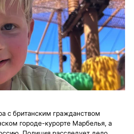
ра с британским гражданством
нском городе-курорте Марбелья, а
оссию. Полиция расследует дело