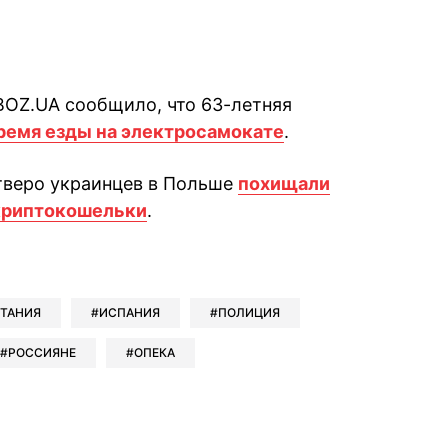
BOZ.UA сообщило, что 63-летняя
время езды на электросамокате
.
тверо украинцев в Польше
похищали
 криптокошельки
.
book
iber
в Whatsapp
ь в Messenger
ить в LinkedIn
ТАНИЯ
ИСПАНИЯ
ПОЛИЦИЯ
РОССИЯНЕ
ОПЕКА