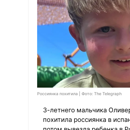
Россиянка похитила | Фото: The Telegraph
3-летнего мальчика Оливе
похитила россиянка в испа
потом вывезла ребенка в Р