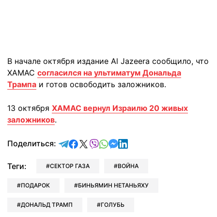
В начале октября издание Al Jazeera сообщило, что
ХАМАС
согласился на ультиматум Дональда
Трампа
и готов освободить заложников.
13 октября
ХАМАС вернул Израилю 20 живых
заложников
.
отправить в Telegram
поделиться в Facebook
поделиться в X
отправить в Viber
отправить в Whatsapp
отправить в Messenger
отправить в LinkedIn
Поделиться:
Теги:
СЕКТОР ГАЗА
ВОЙНА
ПОДАРОК
БИНЬЯМИН НЕТАНЬЯХУ
ДОНАЛЬД ТРАМП
ГОЛУБЬ