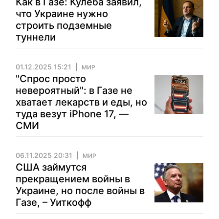
Как в Газе: Кулеба заявил,
что Украине нужно
строить подземные
туннели
01.12.2025 15:21
МИР
"Спрос просто
невероятный": в Газе не
хватает лекарств и еды, но
туда везут iPhone 17, —
СМИ
06.11.2025 20:31
МИР
США займутся
прекращением войны в
Украине, но после войны в
Газе, – Уиткофф