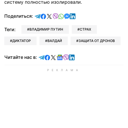
систему полностью изолировали.
отправить в Telegram
поделиться в Facebook
поделиться в X
отправить в Viber
отправить в Whatsapp
отправить в Messenger
отправить в LinkedIn
Поделиться:
Теги:
ВЛАДИМИР ПУТИН
СТРАХ
ДИКТАТОР
ВАЛДАЙ
ЗАЩИТА ОТ ДРОНОВ
Читайте в Telegram
Читайте в Facebook
Читайте в X
Читайте в Google news
Читайте в Viber
Читайте в LinkedIn
Читайте нас в: