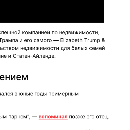
успешной компанией по недвижимости,
Трампа и его самого — Elizabeth Trump &
льством недвижимости для белых семей
ине и Статен-Айленде.
дением
чался в юные годы примерным
бым парнем", —
вспоминал
позже его отец.