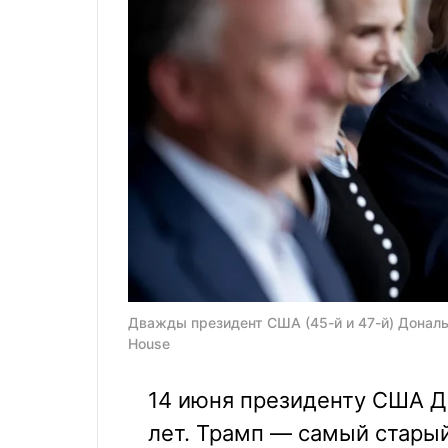
Дважды президент США (45-й и 47-й) Дональд
House
14 июня президенту США Д
лет. Трамп — самый старый