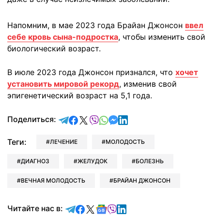
Напомним, в мае 2023 года Брайан Джонсон
ввел
себе кровь сына-подростка
, чтобы изменить свой
биологический возраст.
В июле 2023 года Джонсон признался, что
хочет
установить мировой рекорд
, изменив свой
эпигенетический возраст на 5,1 года.
отправить в Telegram
поделиться в Facebook
поделиться в X
отправить в Viber
отправить в Whatsapp
отправить в Messenger
отправить в LinkedIn
Поделиться:
Теги:
ЛЕЧЕНИЕ
МОЛОДОСТЬ
ДИАГНОЗ
ЖЕЛУДОК
БОЛЕЗНЬ
ВЕЧНАЯ МОЛОДОСТЬ
БРАЙАН ДЖОНСОН
Читайте в Telegram
Читайте в Facebook
Читайте в X
Читайте в Google news
Читайте в Viber
Читайте в LinkedIn
Читайте нас в: