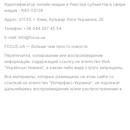
Идентификатор онлайн-медиа в Реестре субъектов в сфере
медиа - R40-03129
Адрес: 01133, г. Киев, бульвар Леси Украинки, 26
Телефон: +38 044 207 45 54
E-mail: info@focus.ua
FOCUS.UA — больше чем просто новости.
Перепечатка, копирование или воспроизведение
информации, содержащей ссылку на агентство ИнА
"Українські Новини", в каком-либо виде строго запрещены.
Все материалы, которые размещены на этом сайте со
ссылкой на агентство "Интерфакс-Украина", не подлежат
дальнейшему воспроизведению и/или распространению в
любой форме, кроме как с письменного разрешения
агентства.
Материалы с плашками "Р", "Новости партнеров", "Новости
компаний", "Новости партий", "Инновации", "Позиция",
"Спецпроект при поддержке" публикуются на
коммерческой основе.