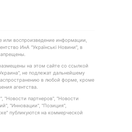
е или воспроизведение информации,
нтство ИнА "Українські Новини", в
запрещены.
размещены на этом сайте со ссылкой
-Украина", не подлежат дальнейшему
распространению в любой форме, кроме
ения агентства.
, "Новости партнеров", "Новости
й", "Инновации", "Позиция",
ке" публикуются на коммерческой