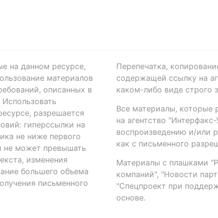
ые на данном ресурсе,
Перепечатка, копировани
ользование материалов
содержащей ссылку на аге
ребований, описанных в
каком-либо виде строго 
. Использовать
Все материалы, которые 
есурсе, разрешается
на агентство "Интерфакс
овий: гиперссылки на
воспроизведению и/или 
ика не ниже первого
как с письменного разреш
й не может превышать
екста, изменения
Материалы с плашками "Р"
вание большего объема
компаний", "Новости парти
получения письменного
"Спецпроект при поддерж
основе.