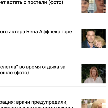
т встать с постели (фото)
ого актера Бена Аффлека горе
слегла" во время отдыха за
зошло (фото)
рация: врачи предупредили,
привести к летальному исходу