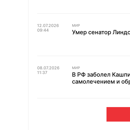
12.07.2026
МИР
09:44
Умер сенатор Линдс
08.07.2026
МИР
11:37
В РФ заболел Кашпи
самолечением и об