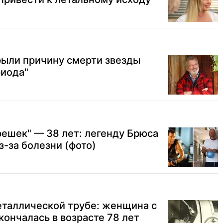
крыли причину смерти звезды
риода"
ешек" — 38 лет: легенду Брюса
з-за болезни (фото)
еталлической трубе: женщина с
ончалась в возрасте 78 лет