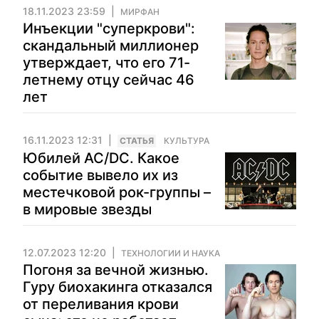
18.11.2023 23:59
МИРФАН
Инъекции "суперкрови":
скандальный миллионер
утверждает, что его 71-
летнему отцу сейчас 46
лет
16.11.2023 12:31
CТАТЬЯ
КУЛЬТУРА
Юбилей AC/DC. Какое
событие вывело их из
местечковой рок-группы –
в мировые звезды
12.07.2023 12:20
ТЕХНОЛОГИИ И НАУКА
Погоня за вечной жизнью.
Гуру биохакинга отказался
от переливания крови