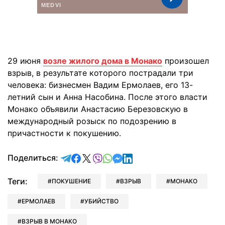
29 июня
возле жилого дома в Монако
произошел
взрыв, в результате которого пострадали три
человека: бизнесмен Вадим Ермолаев, его 13-
летний сын и Анна Насобина. После этого власти
Монако объявили Анастасию Березовскую в
международный розыск по подозрению в
причастности к покушению.
отправить в Telegram
поделиться в Facebook
поделиться в X
отправить в Viber
отправить в Whatsapp
отправить в Messenger
отправить в LinkedIn
Поделиться:
Теги:
ПОКУШЕНИЕ
ВЗРЫВ
МОНАКО
ЕРМОЛАЕВ
УБИЙСТВО
ВЗРЫВ В МОНАКО