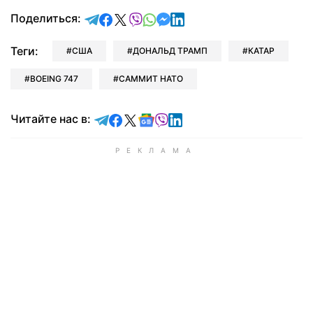
отправить в Telegram
поделиться в Facebook
поделиться в X
отправить в Viber
отправить в Whatsapp
отправить в Messenger
отправить в LinkedIn
Поделиться:
Теги:
США
ДОНАЛЬД ТРАМП
КАТАР
BOEING 747
САММИТ НАТО
Читайте в Telegram
Читайте в Facebook
Читайте в X
Читайте в Google news
Читайте в Viber
Читайте в LinkedIn
Читайте нас в: