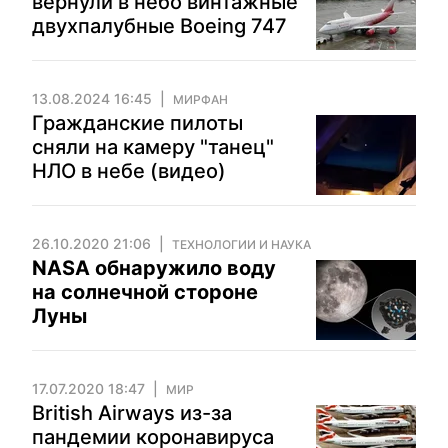
вернули в небо винтажные
двухпалубные Boeing 747
13.08.2024 16:45
МИРФАН
Гражданские пилоты
сняли на камеру "танец"
НЛО в небе (видео)
26.10.2020 21:06
ТЕХНОЛОГИИ И НАУКА
NASA обнаружило воду
на солнечной стороне
Луны
17.07.2020 18:47
МИР
British Airways из-за
пандемии коронавируса