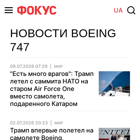
UA
НОВОСТИ BOEING
747
09.07.2026 07:29
МИР
"Есть много врагов": Трамп
летел с саммита НАТО на
старом Air Force One
вместо самолета,
подаренного Катаром
02.07.2026 20:23
МИР
Трамп впервые полетел на
самолете Boeing,