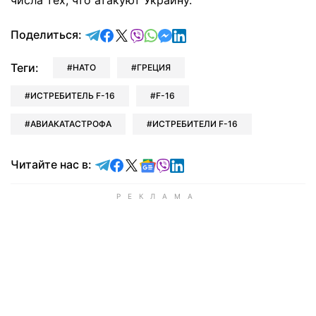
числа тех, что атакуют Украину.
отправить в Telegram
поделиться в Facebook
поделиться в X
отправить в Viber
отправить в Whatsapp
отправить в Messenger
отправить в LinkedIn
Поделиться:
Теги:
НАТО
ГРЕЦИЯ
ИСТРЕБИТЕЛЬ F-16
F-16
АВИАКАТАСТРОФА
ИСТРЕБИТЕЛИ F-16
Читайте в Telegram
Читайте в Facebook
Читайте в X
Читайте в Google news
Читайте в Viber
Читайте в LinkedIn
Читайте нас в: