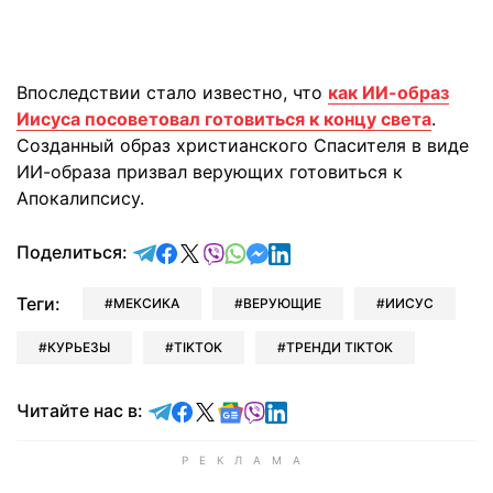
Впоследствии стало известно, что
как ИИ-образ
Иисуса посоветовал готовиться к концу света
.
Созданный образ христианского Спасителя в виде
ИИ-образа призвал верующих готовиться к
Апокалипсису.
отправить в Telegram
поделиться в Facebook
поделиться в X
отправить в Viber
отправить в Whatsapp
отправить в Messenger
отправить в LinkedIn
Поделиться:
Теги:
МЕКСИКА
ВЕРУЮЩИЕ
ИИСУС
КУРЬЕЗЫ
TIKTOK
ТРЕНДИ TIKTOK
Читайте в Telegram
Читайте в Facebook
Читайте в X
Читайте в Google news
Читайте в Viber
Читайте в LinkedIn
Читайте нас в: