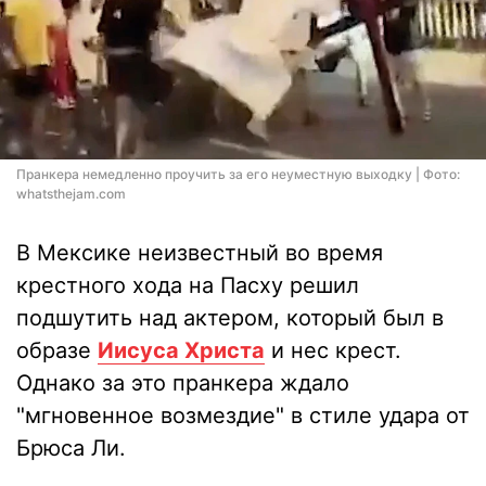
Пранкера немедленно проучить за его неуместную выходку | Фото:
whatsthejam.com
В Мексике неизвестный во время
крестного хода на Пасху решил
подшутить над актером, который был в
образе
Иисуса Христа
и нес крест.
Однако за это пранкера ждало
"мгновенное возмездие" в стиле удара от
Брюса Ли.