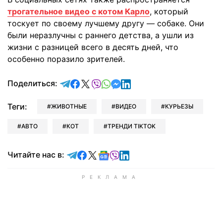
трогательное видео с котом Карло
, который
тоскует по своему лучшему другу — собаке. Они
были неразлучны с раннего детства, а ушли из
жизни с разницей всего в десять дней, что
особенно поразило зрителей.
отправить в Telegram
поделиться в Facebook
поделиться в X
отправить в Viber
отправить в Whatsapp
отправить в Messenger
отправить в LinkedIn
Поделиться:
Теги:
ЖИВОТНЫЕ
ВИДЕО
КУРЬЕЗЫ
АВТО
КОТ
ТРЕНДИ TIKTOK
Читайте в Telegram
Читайте в Facebook
Читайте в X
Читайте в Google news
Читайте в Viber
Читайте в LinkedIn
Читайте нас в: