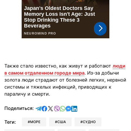
Также стало известно, как живут и работают
люди
в самом отдаленном городе мира
. Из-за добычи
золота люди страдают от болезней легких, нервной
системы и тяжелых инфекций, приводящих к
параличу и смерти.
отправить в Telegram
поделиться в Facebook
поделиться в X
отправить в Viber
отправить в Whatsapp
отправить в Messenger
отправить в LinkedIn
Поделиться:
Теги:
МОРЕ
США
СУДНО