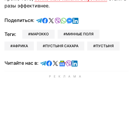
разы эффективнее.
отправить в Telegram
поделиться в Facebook
поделиться в X
отправить в Viber
отправить в Whatsapp
отправить в Messenger
отправить в LinkedIn
Поделиться:
Теги:
МАРОККО
МИННЫЕ ПОЛЯ
АФРИКА
ПУСТЫНЯ САХАРА
ПУСТЫНЯ
Читайте в Telegram
Читайте в Facebook
Читайте в X
Читайте в Google news
Читайте в Viber
Читайте в LinkedIn
Читайте нас в: