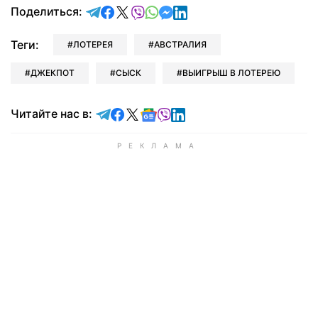
отправить в Telegram
поделиться в Facebook
поделиться в X
отправить в Viber
отправить в Whatsapp
отправить в Messenger
отправить в LinkedIn
Поделиться:
Теги:
ЛОТЕРЕЯ
АВСТРАЛИЯ
ДЖЕКПОТ
СЫСК
ВЫИГРЫШ В ЛОТЕРЕЮ
Читайте в Telegram
Читайте в Facebook
Читайте в X
Читайте в Google news
Читайте в Viber
Читайте в LinkedIn
Читайте нас в: