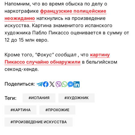
Напомним, что во время обыска по делу о
наркотрафике
французские полицейские
неожиданно
наткнулись на произведение
искусства. Картина знаменитого испанского
художника Пабло Пикассо оценивается в сумму от
12 до 15 млн евро.
Кроме того,
"Фокус" сообщал
, что
картину
Пикассо случайно обнаружили
в бельгийском
секонд-хенде.
отправить в Telegram
поделиться в Facebook
поделиться в X
отправить в Viber
отправить в Whatsapp
отправить в Messenger
отправить в LinkedIn
Поделиться:
Теги:
ИСПАНИЯ
ХУДОЖНИК
КАРТИНА
ПРОХОЖИЕ
ПРОИЗВЕДЕНИЕ ИСКУССТВА