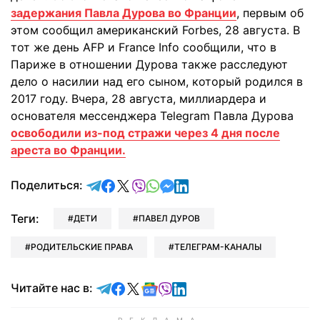
задержания Павла Дурова во Франции
, первым об
этом сообщил американский Forbes, 28 августа. В
тот же день AFP и France Info сообщили, что в
Париже в отношении Дурова также расследуют
дело о насилии над его сыном, который родился в
2017 году. Вчера, 28 августа, миллиардера и
основателя мессенджера Telegram Павла Дурова
освободили из-под стражи через 4 дня после
ареста во Франции.
отправить в Telegram
поделиться в Facebook
поделиться в X
отправить в Viber
отправить в Whatsapp
отправить в Messenger
отправить в LinkedIn
Поделиться:
Теги:
ДЕТИ
ПАВЕЛ ДУРОВ
РОДИТЕЛЬСКИЕ ПРАВА
ТЕЛЕГРАМ-КАНАЛЫ
Читайте в Telegram
Читайте в Facebook
Читайте в X
Читайте в Google news
Читайте в Viber
Читайте в LinkedIn
Читайте нас в: