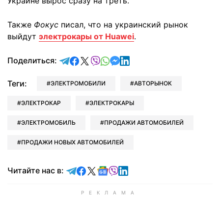
Украине вырос сразу на треть.
Также
Фокус
писал, что на украинский рынок
выйдут
электрокары от Huawei
.
отправить в Telegram
поделиться в Facebook
поделиться в X
отправить в Viber
отправить в Whatsapp
отправить в Messenger
отправить в LinkedIn
Поделиться:
Теги:
ЭЛЕКТРОМОБИЛИ
АВТОРЫНОК
ЭЛЕКТРОКАР
ЭЛЕКТРОКАРЫ
ЭЛЕКТРОМОБИЛЬ
ПРОДАЖИ АВТОМОБИЛЕЙ
ПРОДАЖИ НОВЫХ АВТОМОБИЛЕЙ
Читайте в Telegram
Читайте в Facebook
Читайте в X
Читайте в Google news
Читайте в Viber
Читайте в LinkedIn
Читайте нас в: