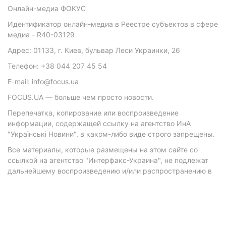
Онлайн-медиа ФОКУС
Идентификатор онлайн-медиа в Реестре субъектов в сфере
медиа - R40-03129
Адрес: 01133, г. Киев, бульвар Леси Украинки, 26
Телефон: +38 044 207 45 54
E-mail: info@focus.ua
FOCUS.UA — больше чем просто новости.
Перепечатка, копирование или воспроизведение
информации, содержащей ссылку на агентство ИнА
"Українські Новини", в каком-либо виде строго запрещены.
Все материалы, которые размещены на этом сайте со
ссылкой на агентство "Интерфакс-Украина", не подлежат
дальнейшему воспроизведению и/или распространению в
любой форме, кроме как с письменного разрешения
агентства.
Материалы с плашками "Р", "Новости партнеров", "Новости
компаний", "Новости партий", "Инновации", "Позиция",