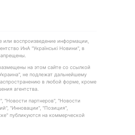
е или воспроизведение информации,
нтство ИнА "Українські Новини", в
запрещены.
размещены на этом сайте со ссылкой
-Украина", не подлежат дальнейшему
распространению в любой форме, кроме
ения агентства.
, "Новости партнеров", "Новости
й", "Инновации", "Позиция",
ке" публикуются на коммерческой