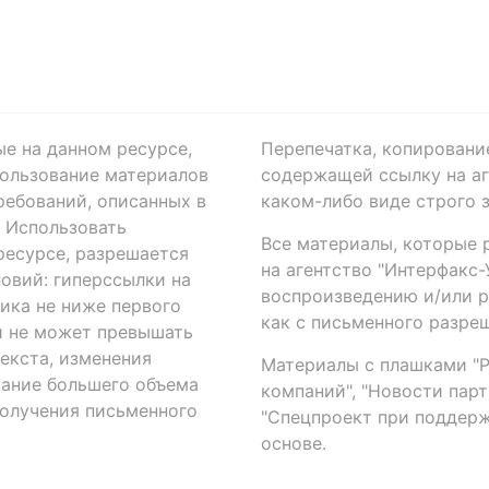
ые на данном ресурсе,
Перепечатка, копировани
ользование материалов
содержащей ссылку на аге
ребований, описанных в
каком-либо виде строго 
. Использовать
Все материалы, которые 
есурсе, разрешается
на агентство "Интерфакс
овий: гиперссылки на
воспроизведению и/или 
ика не ниже первого
как с письменного разреш
й не может превышать
екста, изменения
Материалы с плашками "Р"
вание большего объема
компаний", "Новости парти
получения письменного
"Спецпроект при поддерж
основе.