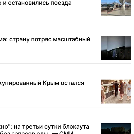
 и остановились поезда
ма: страну потряс масштабный
ккупированный Крым остался
но": на третьи сутки блэкаута
 без запасов еды, — СМИ