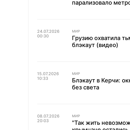
парализовало метро
24.07.2026
МИР
00:30
Грузию охватила ть
блэкаут (видео)
15.07.2026
МИР
10:33
Блэкаут в Керчи: о
без света
08.07.2026
МИР
20:03
"Так жить невозмож
крымчане остались