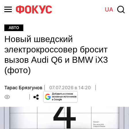
UA
АВТО
Новый шведский
электрокроссовер бросит
вызов Audi Q6 и BMW iX3
(фото)
Тарас Брязгунов
07.07.2026 в 14:20
0