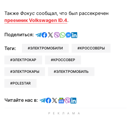
Также
Фокус
сообщал, что был рассекречен
преемник Volkswagen ID.4
.
отправить в Telegram
поделиться в Facebook
поделиться в X
отправить в Viber
отправить в Whatsapp
отправить в Messenger
отправить в LinkedIn
Поделиться:
Теги:
ЭЛЕКТРОМОБИЛИ
КРОССОВЕРЫ
ЭЛЕКТРОКАР
КРОССОВЕР
ЭЛЕКТРОКАРЫ
ЭЛЕКТРОМОБИЛЬ
POLESTAR
Читайте в Telegram
Читайте в Facebook
Читайте в X
Читайте в Google news
Читайте в Viber
Читайте в LinkedIn
Читайте нас в: