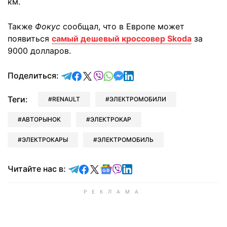
км.
Также
Фокус
сообщал, что в Европе может
появиться
самый дешевый кроссовер Skoda
за
9000 долларов.
отправить в Telegram
поделиться в Facebook
поделиться в X
отправить в Viber
отправить в Whatsapp
отправить в Messenger
отправить в LinkedIn
Поделиться:
Теги:
RENAULT
ЭЛЕКТРОМОБИЛИ
АВТОРЫНОК
ЭЛЕКТРОКАР
ЭЛЕКТРОКАРЫ
ЭЛЕКТРОМОБИЛЬ
Читайте в Telegram
Читайте в Facebook
Читайте в X
Читайте в Google news
Читайте в Viber
Читайте в LinkedIn
Читайте нас в: