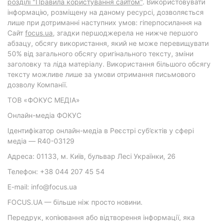
розділі "Правила користування сайтом"
. Використовувати
інформацію, розміщену на даному ресурсі, дозволяється
лише при дотриманні наступних умов: гіперпосилання на
Cайт
focus.ua
, згадки першоджерела не нижче першого
абзацу, обсягу використання, який не може перевищувати
50% від загального обсягу оригінального тексту, зміни
заголовку та ліда матеріалу. Використання більшого обсягу
тексту можливе лише за умови отримання письмового
дозволу Компанії.
ТОВ «ФОКУС МЕДІА»
Онлайн-медіа ФОКУС
Ідентифікатор онлайн-медіа в Реєстрі суб’єктів у сфері
медіа — R40-03129
Адреса: 01133, м. Київ, бульвар Лесі Українки, 26
Телефон: +38 044 207 45 54
E-mail: info@focus.ua
FOCUS.UA — більше ніж просто новини.
Передрук, копіювання або відтворення інформації, яка