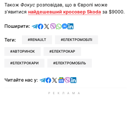
Також
Фокус
розповідав, що в Європі може
з'явитися
найдешевший кросовер Skoda
за $9000.
відправити у Telegram
поділитись у Facebook
поділитись у X
відправити у Viber
відправити у Whatsapp
відправити у Messenger
відправити у LinkedIn
Поширити:
Теги:
RENAULT
ЕЛЕКТРОМОБІЛІ
АВТОРИНОК
ЕЛЕКТРОКАР
ЕЛЕКТРОКАРИ
ЕЛЕКТРОМОБІЛЬ
Читайте у Telegram
Читайте у Facebook
Читайте у X
Читайте у Google news
Читайте у Viber
Читайте у LinkedIn
Читайте нас у: