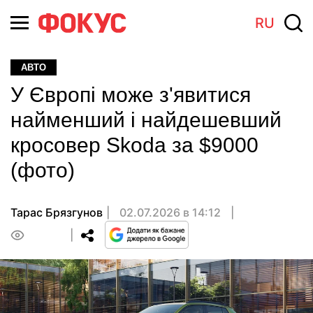
RU
АВТО
У Європі може з'явитися
найменший і найдешевший
кросовер Skoda за $9000
(фото)
Тарас Брязгунов
02.07.2026 в 14:12
0