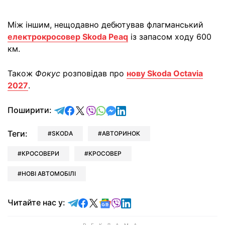
Між іншим, нещодавно дебютував флагманський
електрокросовер Skoda Peaq
із запасом ходу 600
км.
Також
Фокус
розповідав про
нову Skoda Octavia
2027
.
відправити у Telegram
поділитись у Facebook
поділитись у X
відправити у Viber
відправити у Whatsapp
відправити у Messenger
відправити у LinkedIn
Поширити:
Теги:
SKODA
АВТОРИНОК
КРОСОВЕРИ
КРОСОВЕР
НОВІ АВТОМОБІЛІ
Читайте у Telegram
Читайте у Facebook
Читайте у X
Читайте у Google news
Читайте у Viber
Читайте у LinkedIn
Читайте нас у: