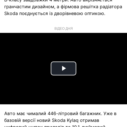
гранчастим дизайном, а фірмова решітка радіатора
Skoda поєднується із дворівневою оптикою.
ВІДЕО ДНЯ
Play
Video
Авто має чималий 446-літровий багажник. Уже в
базовій версії новий Skoda Kylaq отримав
цифровий щиток приладів та 10,1-дюймовий