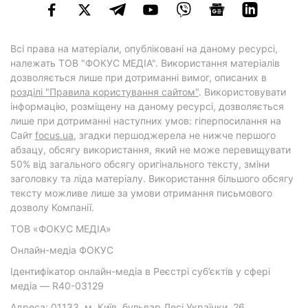
Всі права на матеріали, опубліковані на даному ресурсі,
належать ТОВ "ФОКУС МЕДІА". Використання матеріалів
дозволяється лише при дотриманні вимог, описаних в
розділі "Правила користування сайтом"
. Використовувати
інформацію, розміщену на даному ресурсі, дозволяється
лише при дотриманні наступних умов: гіперпосилання на
Cайт
focus.ua
, згадки першоджерела не нижче першого
абзацу, обсягу використання, який не може перевищувати
50% від загального обсягу оригінального тексту, зміни
заголовку та ліда матеріалу. Використання більшого обсягу
тексту можливе лише за умови отримання письмового
дозволу Компанії.
ТОВ «ФОКУС МЕДІА»
Онлайн-медіа ФОКУС
Ідентифікатор онлайн-медіа в Реєстрі суб’єктів у сфері
медіа — R40-03129
Адреса: 01133, м. Київ, бульвар Лесі Українки, 26