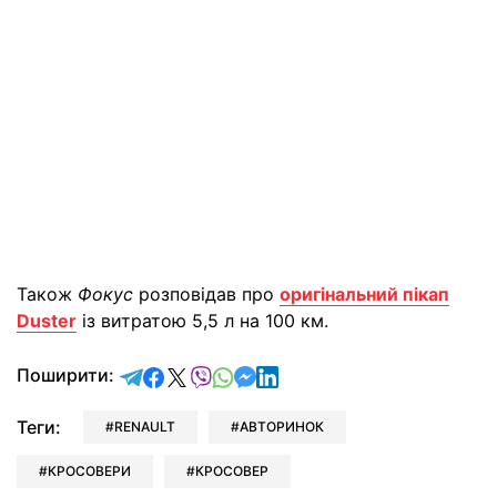
Також
Фокус
розповідав про
оригінальний пікап
Duster
із витратою 5,5 л на 100 км.
відправити у Telegram
поділитись у Facebook
поділитись у X
відправити у Viber
відправити у Whatsapp
відправити у Messenger
відправити у LinkedIn
Поширити:
Теги:
RENAULT
АВТОРИНОК
КРОСОВЕРИ
КРОСОВЕР