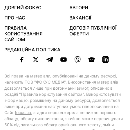
ДОВГИЙ ФОКУС
АВТОРИ
ПРО НАС
ВАКАНСІЇ
ПРАВИЛА
ДОГОВІР ПУБЛІЧНОЇ
КОРИСТУВАННЯ
ОФЕРТИ
САЙТОМ
РЕДАКЦІЙНА ПОЛІТИКА
Всі права на матеріали, опубліковані на даному ресурсі,
належать ТОВ "ФОКУС МЕДІА". Використання матеріалів
дозволяється лише при дотриманні вимог, описаних в
розділі "Правила користування сайтом"
. Використовувати
інформацію, розміщену на даному ресурсі, дозволяється
лише при дотриманні наступних умов: гіперпосилання на
Cайт
focus.ua
, згадки першоджерела не нижче першого
абзацу, обсягу використання, який не може перевищувати
50% від загального обсягу оригінального тексту, зміни