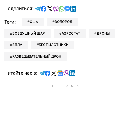
отправить в Telegram
поделиться в Facebook
поделиться в X
отправить в Viber
отправить в Whatsapp
отправить в Messenger
отправить в LinkedIn
Поделиться:
Теги:
США
ВОДОРОД
ВОЗДУШНЫЙ ШАР
АЭРОСТАТ
ДРОНЫ
БПЛА
БЕСПИЛОТНИКИ
РАЗВЕДЫВАТЕЛЬНЫЙ ДРОН
Читайте в Telegram
Читайте в Facebook
Читайте в X
Читайте в Google news
Читайте в Viber
Читайте в LinkedIn
Читайте нас в: