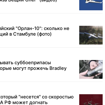
ийский "Орлан-10": сколько не
ций в Стамбуле (фото)
сывать суббоеприпасы
торые могут прожечь Bradley
который "несется" со скоростью
ЛА РФ может догнать