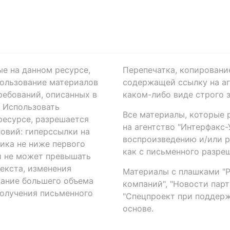
ые на данном ресурсе,
Перепечатка, копировани
ользование материалов
содержащей ссылку на аге
ребований, описанных в
каком-либо виде строго 
. Использовать
Все материалы, которые 
есурсе, разрешается
на агентство "Интерфакс
овий: гиперссылки на
воспроизведению и/или 
ика не ниже первого
как с письменного разреш
й не может превышать
екста, изменения
Материалы с плашками "Р"
вание большего объема
компаний", "Новости парти
получения письменного
"Спецпроект при поддерж
основе.