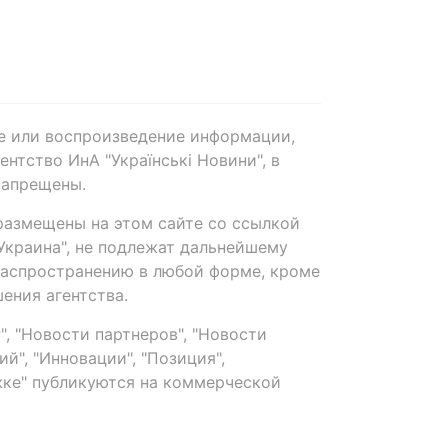
е или воспроизведение информации,
нтство ИнА "Українські Новини", в
запрещены.
размещены на этом сайте со ссылкой
-Украина", не подлежат дальнейшему
распространению в любой форме, кроме
ения агентства.
, "Новости партнеров", "Новости
й", "Инновации", "Позиция",
ке" публикуются на коммерческой