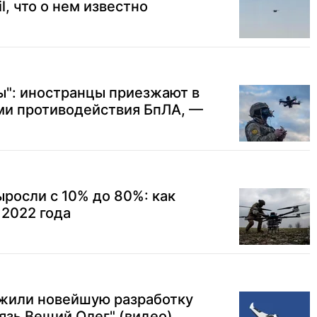
l, что о нем известно
ы": иностранцы приезжают в
ми противодействия БпЛА, —
ыросли с 10% до 80%: как
 2022 года
жили новейшую разработку
язь Вещий Олег" (видео)