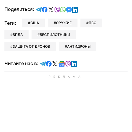
отправить в Telegram
поделиться в Facebook
поделиться в X
отправить в Viber
отправить в Whatsapp
отправить в Messenger
отправить в LinkedIn
Поделиться:
Теги:
США
ОРУЖИЕ
ПВО
БПЛА
БЕСПИЛОТНИКИ
ЗАЩИТА ОТ ДРОНОВ
АНТИДРОНЫ
Читайте в Telegram
Читайте в Facebook
Читайте в X
Читайте в Google news
Читайте в Viber
Читайте в LinkedIn
Читайте нас в: