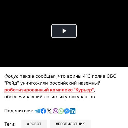
Play
Video
Фокус
также сообщал, что воины 413 полка СБС
"Рейд" уничтожили российский наземный
роботизированный комплекс "Курьер"
,
обеспечивавший логистику оккупантов.
отправить в Telegram
поделиться в Facebook
поделиться в X
отправить в Viber
отправить в Whatsapp
отправить в Messenger
отправить в LinkedIn
Поделиться:
Теги:
РОБОТ
БЕСПИЛОТНИК